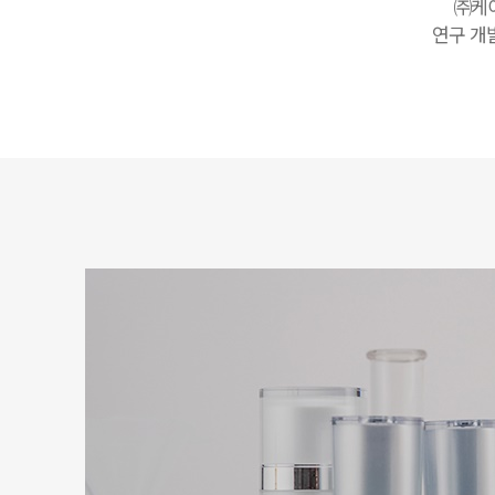
㈜케
연구 개